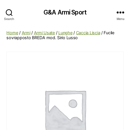
G&A Armi Sport
Search
Menu
Home
/
Armi
/
Armi Usate
/
Lunghe
/
Caccia Liscia
/ Fucile
sovrapposto BREDA mod. Sirio Lusso