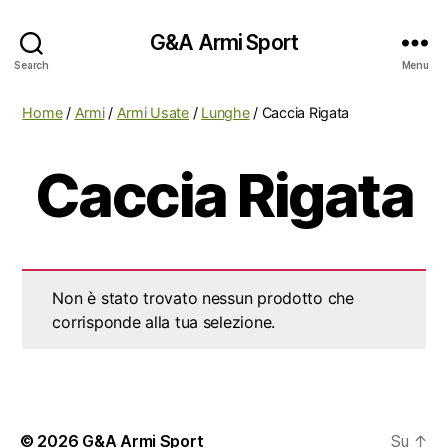
G&A Armi Sport
Search
Menu
Home
/
Armi
/
Armi Usate
/
Lunghe
/ Caccia Rigata
Caccia Rigata
Non è stato trovato nessun prodotto che
corrisponde alla tua selezione.
© 2026
G&A Armi Sport
Su
↑